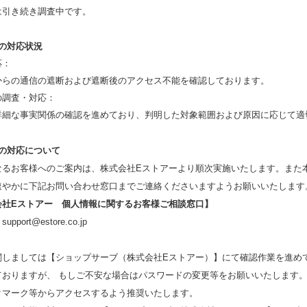
は引き続き調査中です。
社の対応状況
応：
からの通信の遮断および遮断後のアクセス不能を確認しております。
の調査・対応：
詳細な事実関係の確認を進めており、判明した対象範囲および原因に応じて適
後の対応について
なるお客様へのご案内は、株式会社Eストアーより順次実施いたします。また
速やかに下記お問い合わせ窓口までご連絡くださいますようお願いいたします
会社Eストアー 個人情報に関するお客様ご相談窓口】
：
support@estore.co.jp
関しましては【ショップサーブ（株式会社Eストアー）】にて確認作業を進め
ておりますが、 もしご不安な場合はパスワードの変更等をお願いいたします
クマーク等からアクセスするよう推奨いたします。