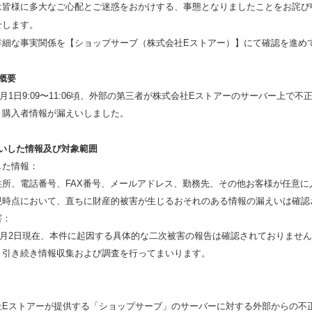
は皆様に多大なご心配とご迷惑をおかけする、事態となりましたことをお詫び
せします。
詳細な事実関係を【ショップサーブ（株式会社Eストアー）】にて確認を進め
概要
年8月1日9:09〜11:06頃、外部の第三者が株式会社Eストアーのサーバー
、購入者情報が漏えいしました。
えいした情報及び対象範囲
した情報：
住所、電話番号、FAX番号、メールアドレス、勤務先、その他お客様が任意に
現時点において、直ちに財産的被害が生じるおそれのある情報の漏えいは確認
害：
年8月2日現在、本件に起因する具体的な二次被害の報告は確認されておりませ
、引き続き情報収集および調査を行ってまいります。
社Eストアーが提供する「ショップサーブ」のサーバーに対する外部からの不