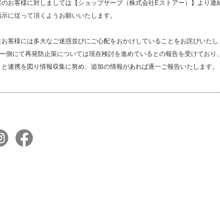
案のお客様に対しましては【ショップサーブ（株式会社Eストアー）】より連
指示に従って頂くようお願いいたします。
はお客様には多大なご迷惑並びにご心配をおかけしていることをお詫びいたし
アー側にて再発防止策については現在検討を進めているとの報告を受けており
】と連携を図り情報収集に努め、追加の情報があれば逐一ご報告いたします。