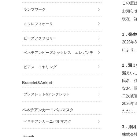
この度
ランプワーク
お知ら
現在、
ミッレフィオーリ
1．発生
ビーズアクサセリー
2026
により
ベネチアンビーズネックレス エレガンテ
2．漏
ピアス イヤリング
漏えい
氏名、
Bracelet&Anklet
なお、
ブレスレット&アンクレット
二次被
2026
ベネチアンカーニバルマスク
ただし
ベネチアンカーニバルマスク
3．原因
株式会