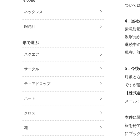
その他
ついて
ネックレス
4．当
腕時計
緊急対
攻撃元
形で選ぶ
継続中
現在、
スクエア
5．今
サークル
対象と
ティアドロップ
ですが
【株式
ハート
メール
クロス
本件に
報を得
花
にブッ