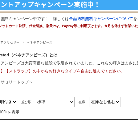
料無料キャンペーン中です！ 詳しくは
全品送料無料キャンペーンについて
を
ジットカード決済、代金引換、楽天Pay、PayPay等ご利用頂けます。今月も休まず営業い
ズアクサセリー
ベネチアンビーズ
 di vetori（ベネチアンビーズ）とは
チアンビーズは大変高価な値段で取引されていました。これらの輝きはまさに
ト】【ストラップ】の中からお好きなタイプを自由に選んでください。
クサセリートップへ
並び順：
在庫：
10件を表示