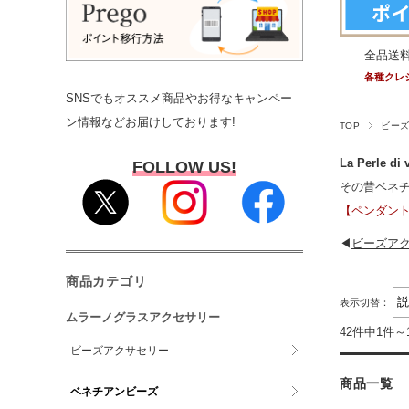
全品送
各種クレ
SNSでもオススメ商品やお得なキャンペー
ン情報などお届けしております!
TOP
ビー
La Perle
FOLLOW US!
その昔ベネ
【ペンダン
◀
ビーズア
商品カテゴリ
表示切替：
ムラーノグラスアクセサリー
42件中1件～
ビーズアクサセリー
商品一覧
ベネチアンビーズ