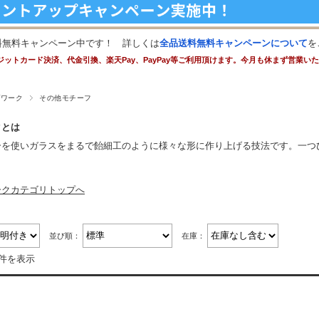
料無料キャンペーン中です！ 詳しくは
全品送料無料キャンペーンについて
を
ジットカード決済、代金引換、楽天Pay、PayPay等ご利用頂けます。今月も休まず営業い
プワーク
その他モチーフ
クとは
ーを使いガラスをまるで飴細工のように様々な形に作り上げる技法です。一つ
ークカテゴリトップへ
並び順：
在庫：
8件を表示