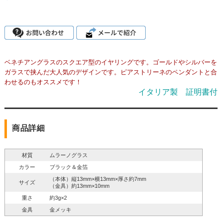
ベネチアングラスのスクエア型のイヤリングです。ゴールドやシルバーを
ガラスで挟んだ大人気のデザインです。ピアストリーネのペンダントと合
わせるのもオススメです！
イタリア製 証明書付
商品詳細
材質
ムラーノグラス
カラー
ブラック＆金箔
（本体）縦13mm×横13mm×厚さ約7mm
サイズ
（金具）約13mm×10mm
重さ
約3g×2
金具
金メッキ