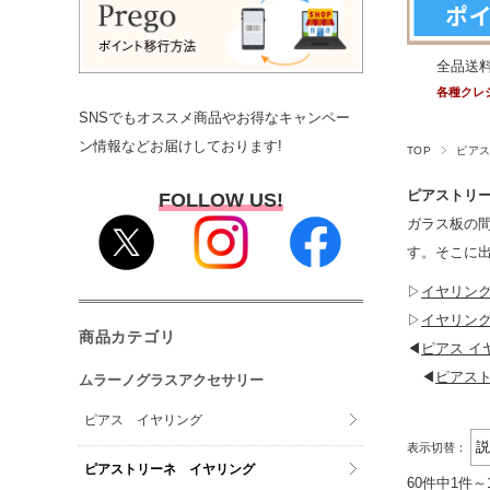
全品送
各種クレ
SNSでもオススメ商品やお得なキャンペー
ン情報などお届けしております!
TOP
ピア
ピアストリ
FOLLOW US!
ガラス板の
す。そこに
▷
イヤリング
▷
イヤリング
商品カテゴリ
◀
ピアス イ
◀
ピアス
ムラーノグラスアクセサリー
ピアス イヤリング
表示切替：
ピアストリーネ イヤリング
60件中1件～