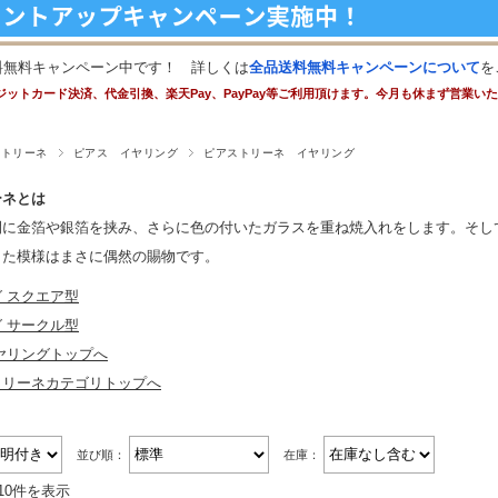
料無料キャンペーン中です！ 詳しくは
全品送料無料キャンペーンについて
を
ジットカード決済、代金引換、楽天Pay、PayPay等ご利用頂けます。今月も休まず営業い
ストリーネ
ピアス イヤリング
ピアストリーネ イヤリング
ーネとは
間に金箔や銀箔を挟み、さらに色の付いたガラスを重ね焼入れをします。そし
出た模様はまさに偶然の賜物です。
 スクエア型
 サークル型
ヤリングトップへ
トリーネカテゴリトップへ
並び順：
在庫：
10件を表示