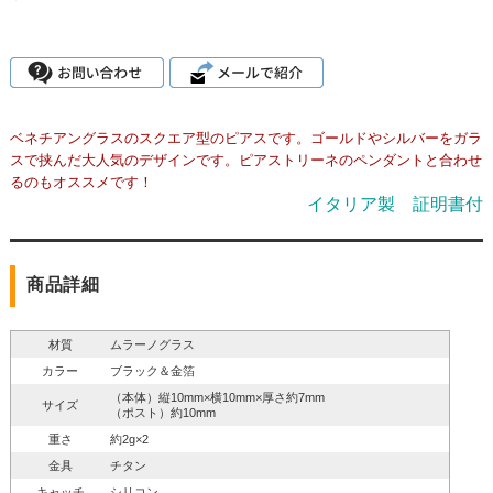
ベネチアングラスのスクエア型のピアスです。ゴールドやシルバーをガラ
スで挟んだ大人気のデザインです。ピアストリーネのペンダントと合わせ
るのもオススメです！
イタリア製 証明書付
商品詳細
材質
ムラーノグラス
カラー
ブラック＆金箔
（本体）縦10mm×横10mm×厚さ約7mm
サイズ
（ポスト）約10mm
重さ
約2g×2
金具
チタン
キャッチ
シリコン