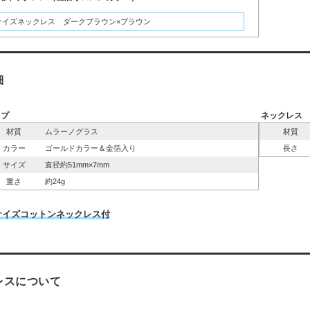
サイズネックレス ダークブラウン×ブラウン
細
ップ
ネックレス
材質
ムラーノグラス
材質
カラー
ゴールドカラー＆金箔入り
長さ
サイズ
直径約51mm×7mm
重さ
約24g
サイズコットンネックレス付
レスについて