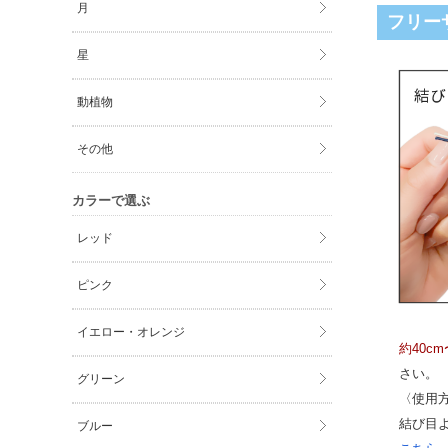
月
フリー
星
動植物
その他
カラーで選ぶ
レッド
ピンク
イエロー・オレンジ
約40c
さい。
グリーン
〈使用
結び目
ブルー