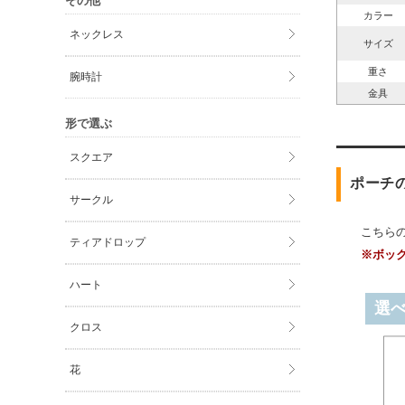
その他
カラー
ネックレス
サイズ
重さ
腕時計
金具
形で選ぶ
スクエア
ポーチ
サークル
こちら
ティアドロップ
※ボッ
ハート
選
クロス
花