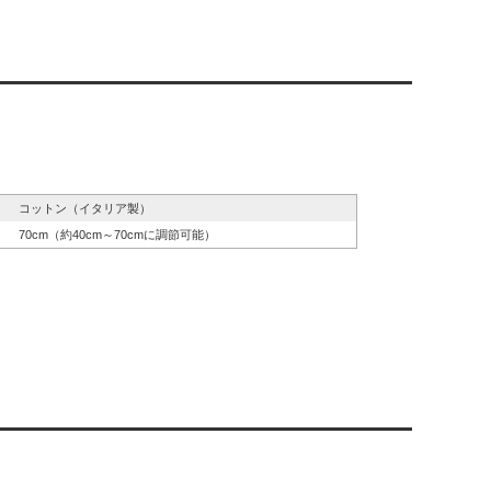
コットン（イタリア製）
70cm（約40cm～70cmに調節可能）