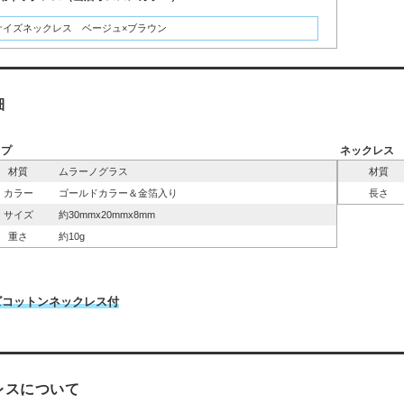
サイズネックレス ベージュ×ブラウン
細
ップ
ネックレス
材質
ムラーノグラス
材質
カラー
ゴールドカラー＆金箔入り
長さ
サイズ
約30mmx20mmx8mm
重さ
約10g
ズコットンネックレス付
レスについて