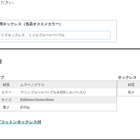
ください。
用ネックレス（当店オススメカラー）
サイズネックレス ミドルブルー×パープル
細
ップ
ネックレス
材質
ムラーノグラス
材質
カラー
マリンブルー×パープル＆925シルバー入り
長さ
サイズ
約56mm×31mm×8mm
重さ
約15g
ズコットンネックレス付