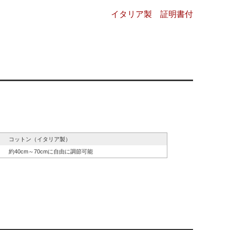
イタリア製 証明書付
コットン（イタリア製）
約40cm～70cmに自由に調節可能