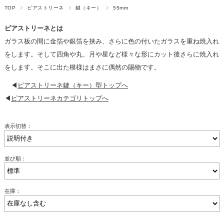
TOP
ピアストリーネ
鍵（キー）
55mm
ピアストリーネとは
ガラス板の間に金箔や銀箔を挟み、さらに色の付いたガラスを重ね焼入れ
をします。そして四角や丸、月や星など様々な形にカット後さらに焼入れ
をします。そこに出た模様はまさに偶然の賜物です。
◀
ピアストリーネ鍵（キー）型トップへ
◀
ピアストリーネカテゴリトップへ
表示切替：
並び順：
在庫：