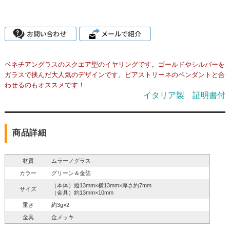
ベネチアングラスのスクエア型のイヤリングです。ゴールドやシルバーを
ガラスで挟んだ大人気のデザインです。ピアストリーネのペンダントと合
わせるのもオススメです！
イタリア製 証明書付
商品詳細
材質
ムラーノグラス
カラー
グリーン＆金箔
（本体）縦13mm×横13mm×厚さ約7mm
サイズ
（金具）約13mm×10mm
重さ
約3g×2
金具
金メッキ