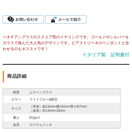
ベネチアングラスのスクエア型のイヤリングです。ゴールドやシルバーを
ガラスで挟んだ大人気のデザインです。ピアストリーネのペンダントと合
わせるのもオススメです！
イタリア製 証明書付
商品詳細
材質
ムラーノグラス
カラー
ライトブルー&銀箔
（本体）縦13mm×横13mm×厚さ約7mm
サイズ
（金具）約13mm×10mm
重さ
約3g×2
金具
ロジウムメッキ