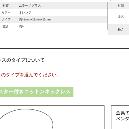
材質
ムラーノグラス
材質
カラー
オレンジ
金具
サイズ
約49mm×11mm×11mm
重さ
約4g
長さ
レスのタイプについて
スのタイプを選んでください。
スター付きコットンネックレス