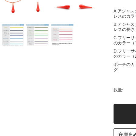
A.アジャ
レスのカラ
B.アジャ
レスの長さ:
C.フリー
のカラー（
D.フリー
のカラー（
ポーチのカ
グ:
数量: