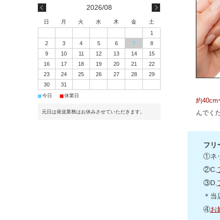
2026/08
日
月
火
水
木
金
土
1
2
3
4
5
6
7
8
9
10
11
12
13
14
15
16
17
18
19
20
21
22
23
24
25
26
27
28
29
30
31
■
■
今日
休業日
約40c
元日は発送業務はお休みさせていただきます。
んでく
フリ
①ネ
②C.
③D.
＊当
④
お