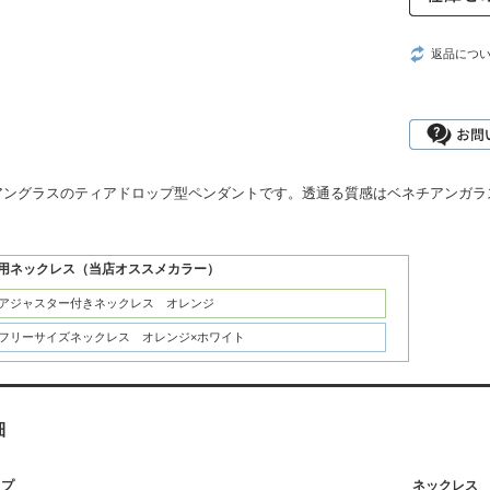
返品につ
アングラスのティアドロップ型ペンダントです。透通る質感はベネチアンガラ
用ネックレス（当店オススメカラー）
：アジャスター付きネックレス オレンジ
：フリーサイズネックレス オレンジ×ホワイト
細
ップ
ネックレス