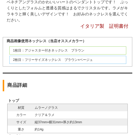
ベネチアングラスのかわいいハートのペンダントトップです！ ぷっ
くりとしたフォルムと透通る質感はまるでクリスタルです。ラメがキ
ラキラと輝く美しいデザインです！ お好みのネックレスを選んでく
ださい。
イタリア製 証明書付
商品画像使用ネックレス（当店オススメカラー）
1枚目：アジャスター付きネックレス ブラウン
2枚目：フリーサイズネックレス ブラウン×ベージュ
商品詳細
トップ
材質
ムラーノグラス
カラー
クリア＆ラメ
サイズ
縦37mm×横31mm×厚さ約13mm
重さ
約14g