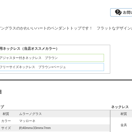
アングラスのかわいいハートのペンダントトップです！ フラットなデザイン
用ネックレス（当店オススメカラー）
：アジャスター付きネックレス ブラウン
：フリーサイズネックレス ブラウン×ベージュ
細
ップ
ネックレス
材質
ムラーノグラス
材質
カラー
マッローネ
金具
サイズ
約40mmx33mmx7mm