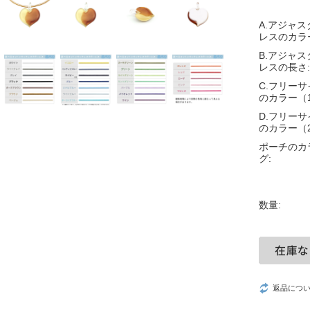
A.アジャ
レスのカラ
B.アジャ
レスの長さ:
C.フリー
のカラー（
D.フリー
のカラー（
ポーチのカ
グ:
数量:
返品につ