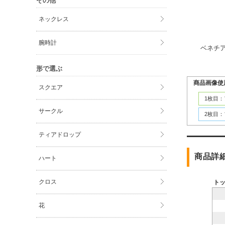
その他
ネックレス
腕時計
ベネチ
形で選ぶ
商品画像使
スクエア
1枚目
サークル
2枚目
ティアドロップ
商品詳
ハート
クロス
ト
花