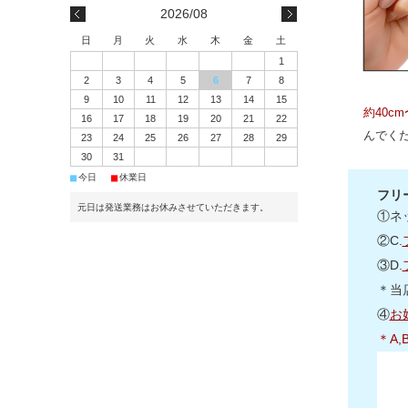
2026/08
日
月
火
水
木
金
土
1
2
3
4
5
6
7
8
9
10
11
12
13
14
15
約40c
16
17
18
19
20
21
22
んでく
23
24
25
26
27
28
29
30
31
■
■
今日
休業日
フリ
元日は発送業務はお休みさせていただきます。
①ネ
②C.
③D.
＊当
④
お
＊A