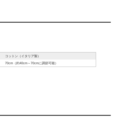
コットン（イタリア製）
70cm（約40cm～70cmに調節可能）