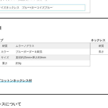
サイズネックレス ブルー×ターコイズブルー
細
ップ
ネックレス
材質
ムラーノグラス
材質
カラー
ブルーボーダー＆銀箔
長さ
サイズ
直径約25mm×厚さ約9mm
重さ
約9g
ズコットンネックレス付
レスについて