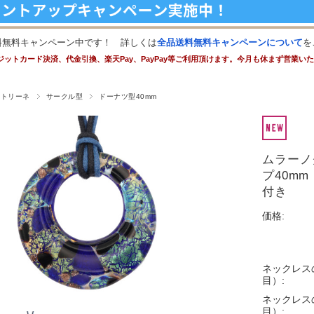
料無料キャンペーン中です！ 詳しくは
全品送料無料キャンペーンについて
を
ジットカード決済、代金引換、楽天Pay、PayPay等ご利用頂けます。今月も休まず営業い
ストリーネ
サークル型
ドーナツ型40mm
ムラーノ
プ40m
付き
価格:
ネックレス
目）:
ネックレス
目）: