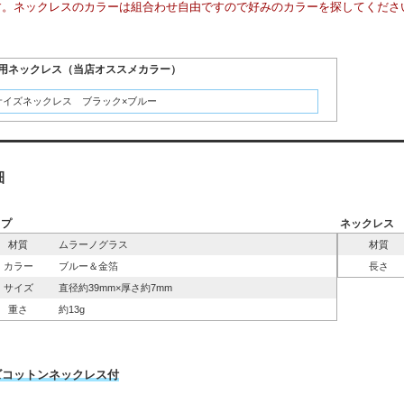
す。ネックレスのカラーは組合わせ自由ですので好みのカラーを探してくださ
用ネックレス（当店オススメカラー）
サイズネックレス ブラック×ブルー
細
ップ
ネックレス
材質
ムラーノグラス
材質
カラー
ブルー＆金箔
長さ
サイズ
直径約39mm×厚さ約7mm
重さ
約13g
ズコットンネックレス付