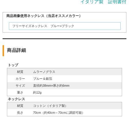
イタリア製 証明書付
商品画像使用ネックレス（当店オススメカラー）
フリーサイズネックレス ブルー×ブラック
商品詳細
トップ
材質
ムラーノグラス
カラー
ブルー＆銀箔
サイズ
直径約38mm×厚さ約6mm
重さ
約12g
ネックレス
材質
コットン（イタリア製）
長さ
70cm（約40cm～70cmに調節可能）