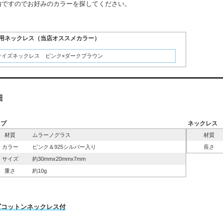
由ですのでお好みのカラーを探してください。
用ネックレス（当店オススメカラー）
サイズネックレス ピンク×ダークブラウン
細
ップ
ネックレス
材質
ムラーノグラス
材質
カラー
ピンク＆925シルバー入り
長さ
サイズ
約30mmx20mmx7mm
重さ
約10g
ズコットンネックレス付