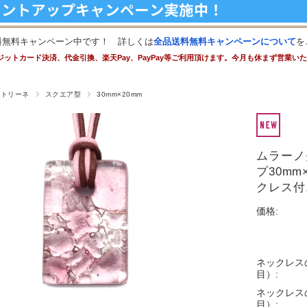
料無料キャンペーン中です！ 詳しくは
全品送料無料キャンペーンについて
を
ジットカード決済、代金引換、楽天Pay、PayPay等ご利用頂けます。今月も休まず営業い
ストリーネ
スクエア型
30mm×20mm
ムラーノ
プ30m
クレス付
価格:
ネックレス
目）:
ネックレス
目）: