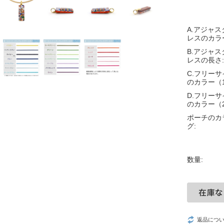
A.アジャ
レスのカラ
B.アジャ
レスの長さ:
C.フリー
のカラー（
D.フリー
のカラー（
ポーチのカ
グ:
数量:
返品につ