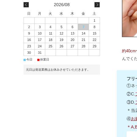
2026/08
日
月
火
水
木
金
土
1
2
3
4
5
6
7
8
9
10
11
12
13
14
15
16
17
18
19
20
21
22
23
24
25
26
27
28
29
約40c
30
31
んでく
■
■
今日
休業日
元日は発送業務はお休みさせていただきます。
フリ
①ネ
②C.
③D.
＊当
④
お
＊A