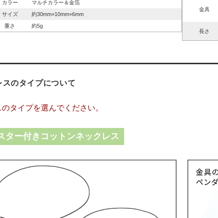
カラー
マルチカラー＆金箔
金具
サイズ
約30mm×10mm×6mm
重さ
約5g
長さ
レスのタイプについて
スのタイプを選んでください。
スター付きコットンネックレス