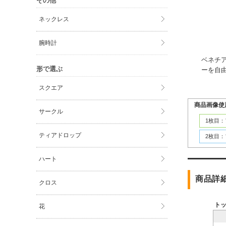
その他
ネックレス
腕時計
ベネチ
形で選ぶ
ーを自
スクエア
商品画像使
サークル
1枚目
ティアドロップ
2枚目
ハート
商品詳
クロス
ト
花