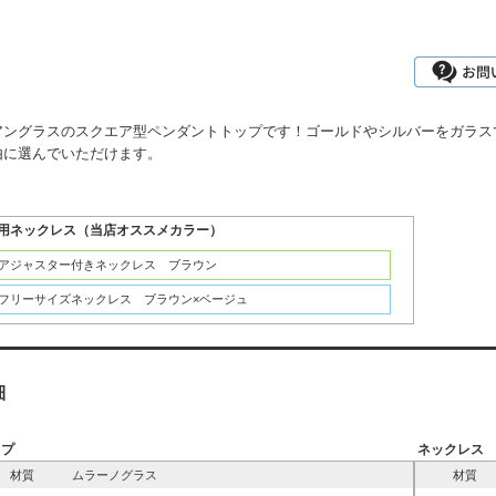
アングラスのスクエア型ペンダントトップです！ゴールドやシルバーをガラス
由に選んでいただけます。
用ネックレス（当店オススメカラー）
：アジャスター付きネックレス ブラウン
：フリーサイズネックレス ブラウン×ベージュ
細
ップ
ネックレス
材質
ムラーノグラス
材質