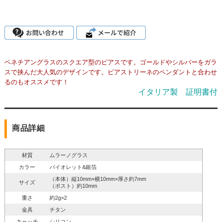
ベネチアングラスのスクエア型のピアスです。ゴールドやシルバーをガラ
スで挟んだ大人気のデザインです。ピアストリーネのペンダントと合わせ
るのもオススメです！
イタリア製 証明書付
商品詳細
材質
ムラーノグラス
カラー
バイオレット&銀箔
（本体）縦10mm×横10mm×厚さ約7mm
サイズ
（ポスト）約10mm
重さ
約2g×2
金具
チタン
キャッチ
シリコン