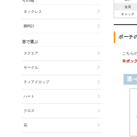
その他
金具
ネックレス
キャッチ
腕時計
ポーチ
形で選ぶ
スクエア
こちら
※ボッ
サークル
選
ティアドロップ
ハート
クロス
花