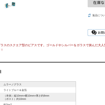
返品につ
グラスのスクエア型のピアスです。ゴールドやシルバーをガラスで挟んだ大人
す！
細
ムラーノグラス
ライトブルー＆金箔
（本体）縦10mm×横10mm×厚さ約8mm
（ポスト）約10mm
約2g×2