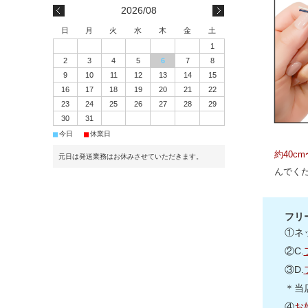
2026/08
日
月
火
水
木
金
土
1
2
3
4
5
6
7
8
9
10
11
12
13
14
15
16
17
18
19
20
21
22
23
24
25
26
27
28
29
30
31
■
■
今日
休業日
約40c
元日は発送業務はお休みさせていただきます。
んでく
フリ
①ネ
②C.
③D.
＊当
④
お