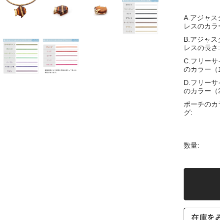
A.アジャ
レスのカラ
B.アジャ
レスの長さ:
C.フリー
のカラー（
D.フリー
のカラー（
ポーチのカ
グ:
数量: