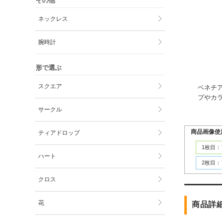
その他
ネックレス
腕時計
形で選ぶ
スクエア
ベネチ
プやカ
サークル
商品画像使
ティアドロップ
1枚目
ハート
2枚目
クロス
花
商品詳