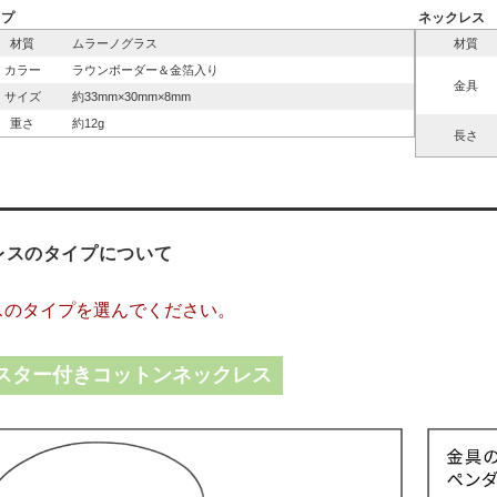
ップ
ネックレス
材質
ムラーノグラス
材質
カラー
ラウンボーダー＆金箔入り
金具
サイズ
約33mm×30mm×8mm
重さ
約12g
長さ
レスのタイプについて
スのタイプを選んでください。
スター付きコットンネックレス