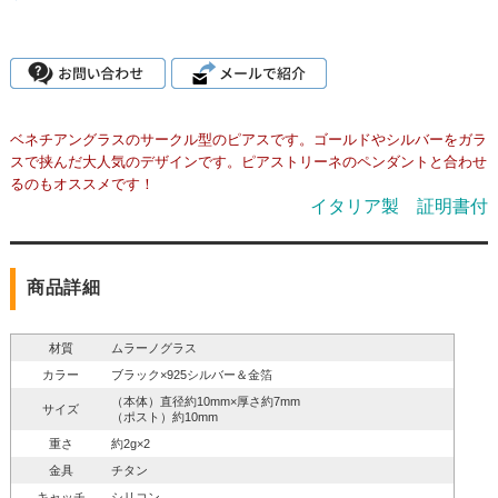
ベネチアングラスのサークル型のピアスです。ゴールドやシルバーをガラ
スで挟んだ大人気のデザインです。ピアストリーネのペンダントと合わせ
るのもオススメです！
イタリア製 証明書付
商品詳細
材質
ムラーノグラス
カラー
ブラック×925シルバー＆金箔
（本体）直径約10mm×厚さ約7mm
サイズ
（ポスト）約10mm
重さ
約2g×2
金具
チタン
キャッチ
シリコン