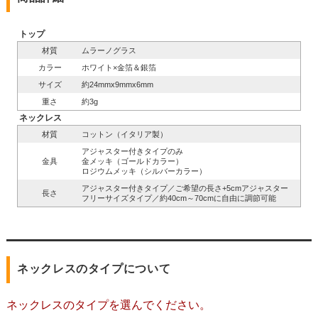
トップ
材質
ムラーノグラス
カラー
ホワイト×金箔＆銀箔
サイズ
約24mmx9mmx6mm
重さ
約3g
ネックレス
材質
コットン（イタリア製）
アジャスター付きタイプのみ
金具
金メッキ（ゴールドカラー）
ロジウムメッキ（シルバーカラー）
アジャスター付きタイプ／ご希望の長さ+5cmアジャスター
長さ
フリーサイズタイプ／約40cm～70cmに自由に調節可能
ネックレスのタイプについて
ネックレスのタイプを選んでください。