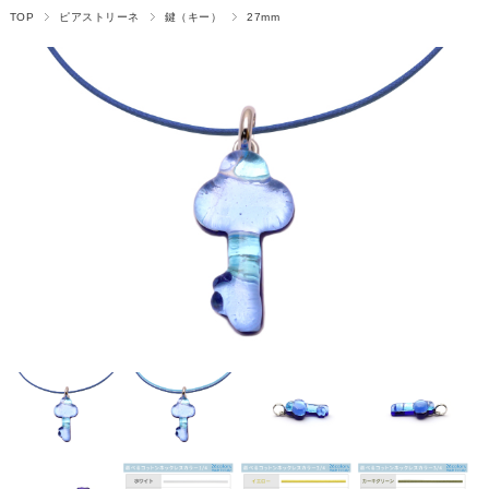
TOP
ピアストリーネ
鍵（キー）
27mm