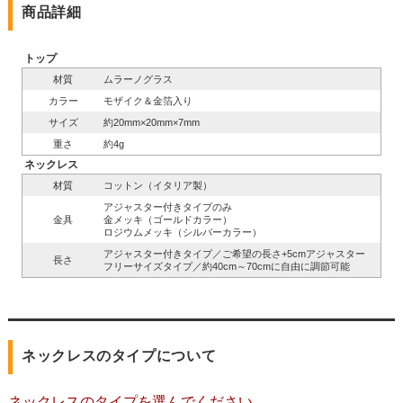
商品詳細
トップ
材質
ムラーノグラス
カラー
モザイク＆金箔入り
サイズ
約20mm×20mm×7mm
重さ
約4g
ネックレス
材質
コットン（イタリア製）
アジャスター付きタイプのみ
金具
金メッキ（ゴールドカラー）
ロジウムメッキ（シルバーカラー）
アジャスター付きタイプ／ご希望の長さ+5cmアジャスター
長さ
フリーサイズタイプ／約40cm～70cmに自由に調節可能
ネックレスのタイプについて
ネックレスのタイプを選んでください。