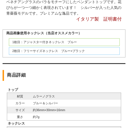
ベネチアングラスのバラをモチーフにしたペンダントトップです。花
びらが一つ一つ細かく表現されています！ シルバーが入った人気の
青薔薇モデルです。プレミアムな逸品です。
イタリア製 証明書付
商品画像使用ネックレス（当店オススメカラー）
1枚目：アジャスター付きネックレス ブルー
2枚目：フリーサイズネックレス ブルー×ブラック
商品詳細
トップ
材質
ムラーノグラス
カラー
ブルー＆シルバー
サイズ
約36mm×30mm×16mm
重さ
約7g
ネックレス