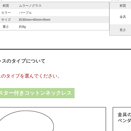
材質
ムラーノグラス
材質
カラー
パープル
金具
サイズ
約30mm×40mm×9mm
重さ
約8g
長さ
レスのタイプについて
スのタイプを選んでください。
スター付きコットンネックレス