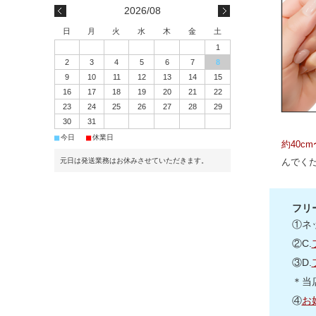
2026/08
日
月
火
水
木
金
土
1
2
3
4
5
6
7
8
9
10
11
12
13
14
15
16
17
18
19
20
21
22
23
24
25
26
27
28
29
30
31
■
■
今日
休業日
約40c
元日は発送業務はお休みさせていただきます。
んでく
フリ
①ネ
②C.
③D.
＊当
④
お