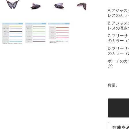
A.アジャ
レスのカラ
B.アジャ
レスの長さ:
C.フリー
のカラー（
D.フリー
のカラー（
ポーチのカ
グ:
数量: