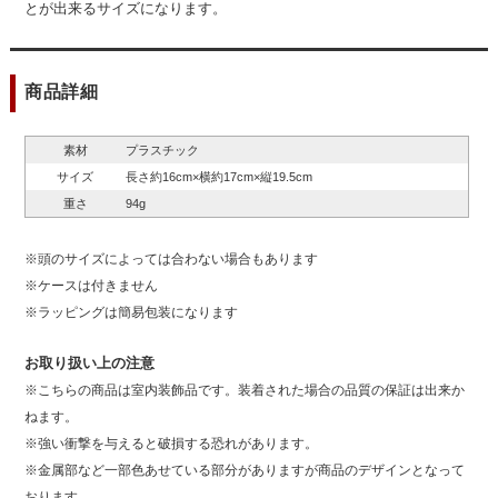
とが出来るサイズになります。
商品詳細
素材
プラスチック
サイズ
長さ約16cm×横約17cm×縦19.5cm
重さ
94g
※頭のサイズによっては合わない場合もあります
※ケースは付きません
※ラッピングは簡易包装になります
お取り扱い上の注意
※こちらの商品は室内装飾品です。装着された場合の品質の保証は出来か
ねます。
※強い衝撃を与えると破損する恐れがあります。
※金属部など一部色あせている部分がありますが商品のデザインとなって
おります。