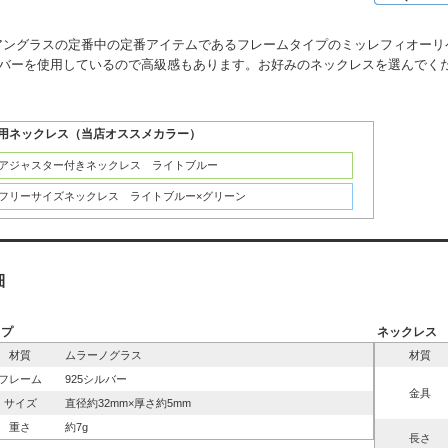
アングラスの定番中の定番アイテムであるフレームタイプのミッレフィオーリ
シルバーを使用しているので高級感もあります。お好みのネックレスを選んでく
用ネックレス（当店オススメカラー）
：アジャスター付きネックレス ライトブルー
：フリーサイズネックレス ライトブルー×グリーン
細
ップ
ネックレス
材質
ムラーノグラス
材質
フレーム
925シルバー
金具
サイズ
直径約32mm×厚さ約5mm
重さ
約7g
長さ