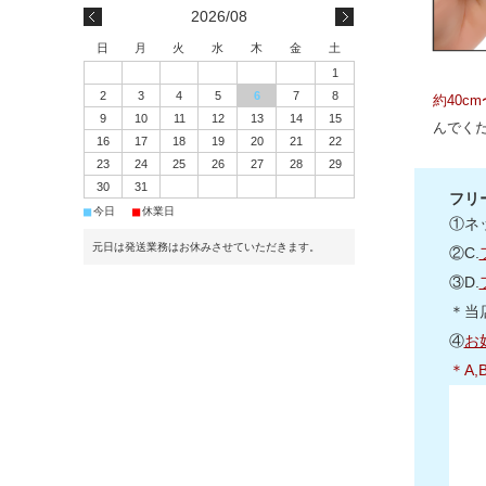
2026/08
日
月
火
水
木
金
土
1
2
3
4
5
6
7
8
約40c
9
10
11
12
13
14
15
んでく
16
17
18
19
20
21
22
23
24
25
26
27
28
29
30
31
フリ
■
■
今日
休業日
①ネ
元日は発送業務はお休みさせていただきます。
②C.
③D.
＊当
④
お
＊A