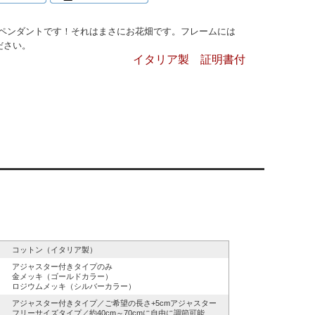
ペンダントです！それはまさにお花畑です。フレームには
ださい。
イタリア製 証明書付
コットン（イタリア製）
アジャスター付きタイプのみ
金メッキ（ゴールドカラー）
ロジウムメッキ（シルバーカラー）
アジャスター付きタイプ／ご希望の長さ+5cmアジャスター
フリーサイズタイプ／約40cm～70cmに自由に調節可能