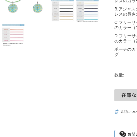
レスのカラ
B.アジャ
レスの長さ:
C.フリー
のカラー（
D.フリー
のカラー（
ポーチのカ
グ:
数量:
返品につ