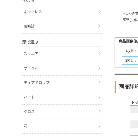
その他
ネックレス
ベネチ
925
腕時計
商品画像使
形で選ぶ
1枚目
スクエア
2枚目
サークル
ティアドロップ
商品詳
ハート
ト
クロス
花