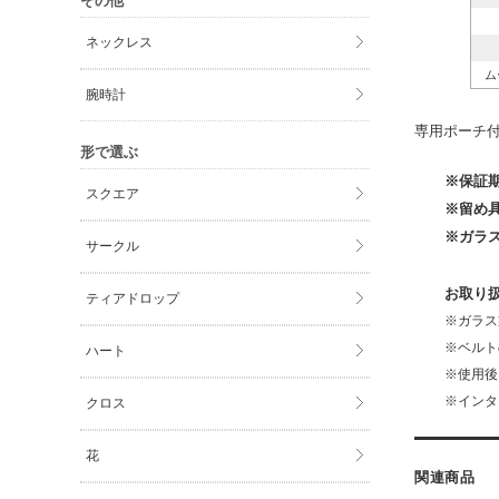
その他
ネックレス
ム
腕時計
専用ポーチ
形で選ぶ
※保証
スクエア
※留め
※ガラ
サークル
お取り
ティアドロップ
※ガラス
※ベルト
ハート
※使用後
※インタ
クロス
花
関連商品