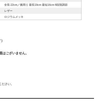
全長 22cm／腕周り 最長19cm 最短16cm 8段階調節
レザー
ロジウムメッキ
す）
題はございません。
ください。