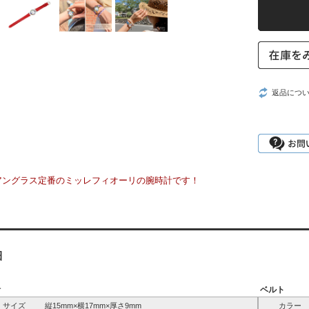
返品につ
アングラス定番のミッレフィオーリの腕時計です！
細
計
ベルト
サイズ
縦15mm×横17mm×厚さ9mm
カラー