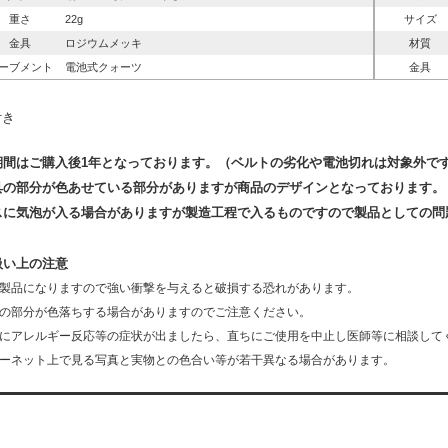
重さ
22g
サイズ
金具
ロジウムメッキ
材質
ーブメント
電池式クォーツ
金具
付き
期間はご購入後1年となっております。（ベルトの劣化や電池切れは対象外で
具の部分が色あせている部分がありますが商品のデザインとなっております。
スに気泡が入る場合がありますが製造工程で入るものですので製品としての問
扱い上の注意
製品になりますので強い衝撃を与えると破損する恐れがあります。
の部分が色落ちする場合がありますのでご注意ください。
にアレルギー反応等の症状が出ましたら、直ちにご使用を中止し医師等に相談して
ーネット上で見る写真と実物との色合い等が若干異なる場合があります。