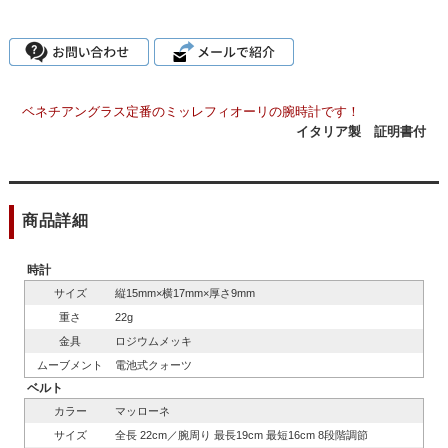
ベネチアングラス定番のミッレフィオーリの腕時計です！
イタリア製 証明書付
商品詳細
時計
サイズ
縦15mm×横17mm×厚さ9mm
重さ
22g
金具
ロジウムメッキ
ムーブメント
電池式クォーツ
ベルト
カラー
マッローネ
サイズ
全長 22cm／腕周り 最長19cm 最短16cm 8段階調節