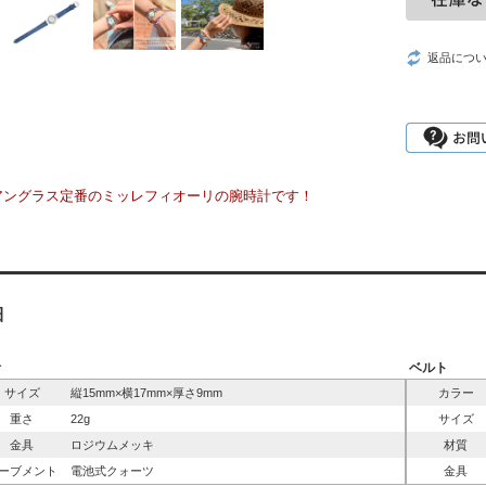
返品につ
アングラス定番のミッレフィオーリの腕時計です！
細
計
ベルト
サイズ
縦15mm×横17mm×厚さ9mm
カラー
重さ
22g
サイズ
金具
ロジウムメッキ
材質
ーブメント
電池式クォーツ
金具