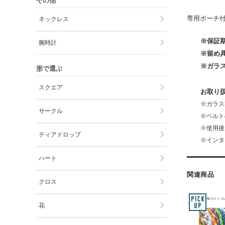
その他
専用ポーチ
ネックレス
※保証
腕時計
※留め
※ガラ
形で選ぶ
スクエア
お取り
※ガラス
サークル
※ベルト
※使用後
ティアドロップ
※インタ
ハート
関連商品
クロス
花