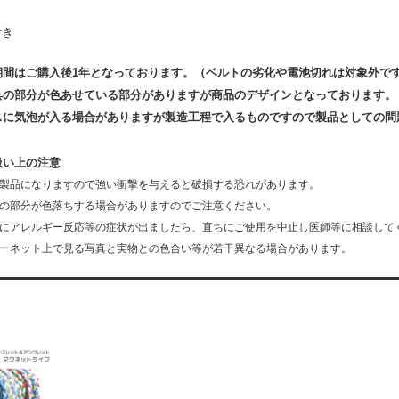
付き
期間はご購入後1年となっております。（ベルトの劣化や電池切れは対象外で
具の部分が色あせている部分がありますが商品のデザインとなっております。
スに気泡が入る場合がありますが製造工程で入るものですので製品としての問
扱い上の注意
製品になりますので強い衝撃を与えると破損する恐れがあります。
の部分が色落ちする場合がありますのでご注意ください。
にアレルギー反応等の症状が出ましたら、直ちにご使用を中止し医師等に相談して
ーネット上で見る写真と実物との色合い等が若干異なる場合があります。