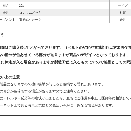
重さ
22g
サイズ
金具
ロジウムメッキ
材質
ーブメント
電池式クォーツ
金具
付き
期間はご購入後1年となっております。（ベルトの劣化や電池切れは対象外で
具の部分が色あせている部分がありますが商品のデザインとなっております。
スに気泡が入る場合がありますが製造工程で入るものですので製品としての問
扱い上の注意
製品になりますので強い衝撃を与えると破損する恐れがあります。
の部分が色落ちする場合がありますのでご注意ください。
にアレルギー反応等の症状が出ましたら、直ちにご使用を中止し医師等に相談して
ーネット上で見る写真と実物との色合い等が若干異なる場合があります。