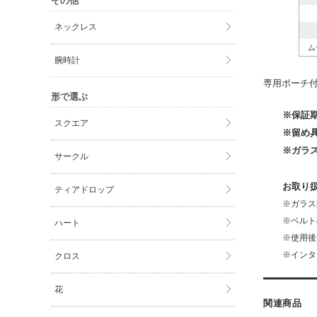
その他
ネックレス
ム
腕時計
専用ポーチ
形で選ぶ
※保証
スクエア
※留め
※ガラ
サークル
お取り
ティアドロップ
※ガラス
※ベルト
ハート
※使用後
※インタ
クロス
花
関連商品