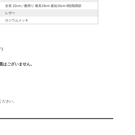
全長 22cm／腕周り 最長19cm 最短16cm 8段階調節
レザー
ロジウムメッキ
す）
題はございません。
ください。