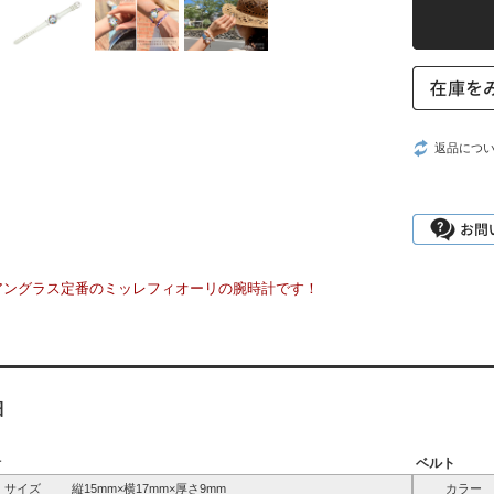
返品につ
アングラス定番のミッレフィオーリの腕時計です！
細
計
ベルト
サイズ
縦15mm×横17mm×厚さ9mm
カラー