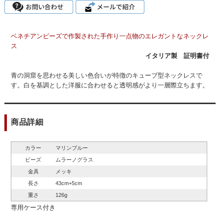
ベネチアンビーズで作製された手作り一点物のエレガントなネックレ
ス
イタリア製 証明書付
青の洞窟を思わせる美しい色合いが特徴のキューブ型ネックレスで
す。白を基調とした洋服に合わせると透明感がより一層際立ちます。
商品詳細
カラー
マリンブルー
ビーズ
ムラーノグラス
金具
メッキ
長さ
43cm+5cm
重さ
126g
専用ケース付き