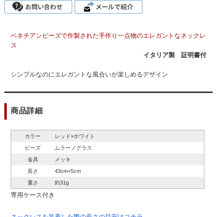
ベネチアンビーズで作製された手作り一点物のエレガントなネックレ
ス
イタリア製 証明書付
シンプルなのにエレガントな風合いが楽しめるデザイン
商品詳細
カラー
レッド×ホワイト
ビーズ
ムラーノグラス
金具
メッキ
長さ
43cm+5cm
重さ
約31g
専用ケース付き
ネックレスを装着した際の長さの目安は
コチラ