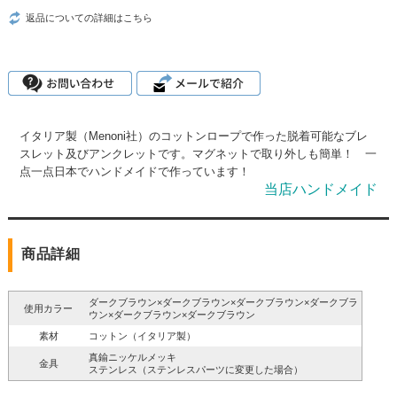
返品についての詳細はこちら
イタリア製（Menoni社）のコットンロープで作った脱着可能なブレ
スレット及びアンクレットです。マグネットで取り外しも簡単！ 一
点一点日本でハンドメイドで作っています！
当店ハンドメイド
商品詳細
ダークブラウン×ダークブラウン×ダークブラウン×ダークブラ
使用カラー
ウン×ダークブラウン×ダークブラウン
素材
コットン（イタリア製）
真鍮ニッケルメッキ
金具
ステンレス（ステンレスパーツに変更した場合）