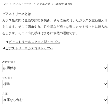
TOP
ピアストリーネ
スクエア型
15mm×15mm
ピアストリーネとは
ガラス板の間に金箔や銀箔を挟み、さらに色の付いたガラスを重ね焼入れ
をします。そして四角や丸、月や星など様々な形にカット後さらに焼入れ
をします。そこに出た模様はまさに偶然の賜物です。
◀
ピアストリーネスクエア型トップへ
◀
ピアストリーネカテゴリトップへ
表示切替：
並び順：
在庫：